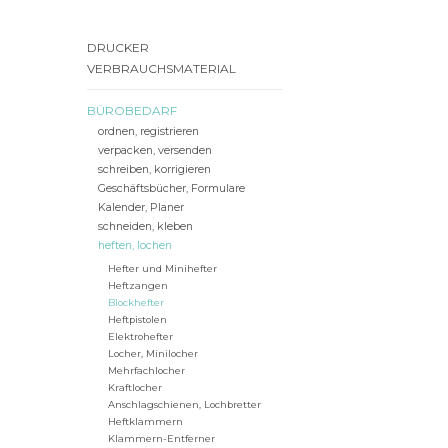
DRUCKER
VERBRAUCHSMATERIAL
BÜROBEDARF
ordnen, registrieren
verpacken, versenden
schreiben, korrigieren
Geschäftsbücher, Formulare
Kalender, Planer
schneiden, kleben
heften, lochen
Hefter und Minihefter
Heftzangen
Blockhefter
Heftpistolen
Elektrohefter
Locher, Minilocher
Mehrfachlocher
Kraftlocher
Anschlagschienen, Lochbretter
Heftklammern
Klammern-Entferner