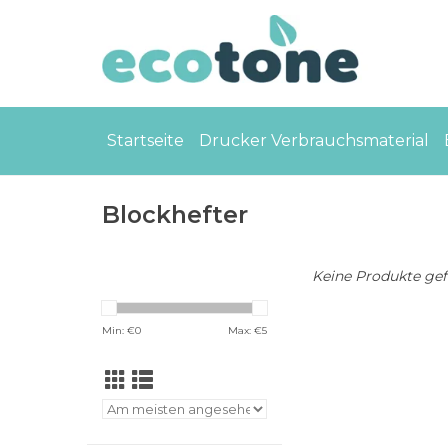
Startseite
Drucker Verbrauchsmaterial
Blockhefter
Keine Produkte gefu
Min: €
0
Max: €
5