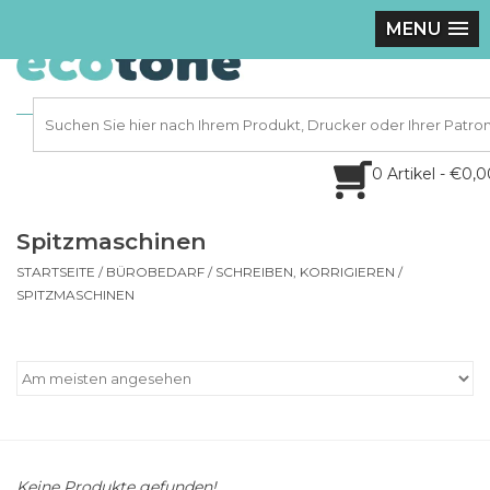
MENU
0 Artikel - €0,
Spitzmaschinen
STARTSEITE
/
BÜROBEDARF
/
SCHREIBEN, KORRIGIEREN
/
SPITZMASCHINEN
Keine Produkte gefunden!...