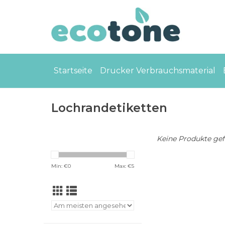
Startseite
Drucker Verbrauchsmaterial
Lochrandetiketten
Keine Produkte gefu
Min: €
0
Max: €
5