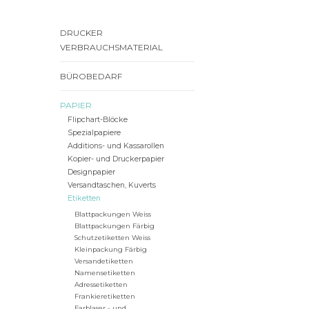
DRUCKER
VERBRAUCHSMATERIAL
BÜROBEDARF
PAPIER
Flipchart-Blöcke
Spezialpapiere
Additions- und Kassarollen
Kopier- und Druckerpapier
Designpapier
Versandtaschen, Kuverts
Etiketten
Blattpackungen Weiss
Blattpackungen Färbig
Schutzetiketten Weiss
Kleinpackung Färbig
Versandetiketten
Namensetiketten
Adressetiketten
Frankieretiketten
Farblaser - und