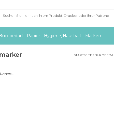
Bürobedarf
Papier
Hygiene, Haushalt
Marken
emarker
STARTSEITE
/
BÜROBEDA
nden!...