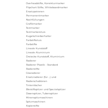
Overheadstifte, Korrekturmarker
Flipchart-Stifte, Whiteboardmarker
Ersatzpatronen
Permanentmarker
Nachfüllungen
Grafikmarker
Textmarker
Textmarkeretuis
Kugelschreiberhalter
Farbstiftetuis
Farbstifte
Lineale Kunststoff
Lineale Aluminium
Dreiecke Kunststoff, Aluminium
Radierer
Radierer Plastik - Standard
Radierstifte
Glasradierer
Ersatzradierer (für ...) und
Radierschablonen
Tintenlöscher
Bleistiftspitzer und Spezialspitzer
Dosenspitzer, Tubenspitzer
Minenspitzmaschinen
Spitzmaschinen
Kopierstifte