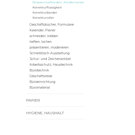
Strassenmalkreiden, Kreidemarker
Korrekturflüssigkeit
Korrekturbänder
Korrekturroller
Geschäftsbücher, Formulare
Kalender, Planer
schneiden, kleben
heften, lochen
präsentieren, moderieren
Schreibtisch-Ausstattung
Schul- und Zeichenartikel
Arbeitsschutz, Haustechnik
Bürotechnik
Geschäftsreise
Büroeinrichtung
Büromaterial
PAPIER
HYGIENE, HAUSHALT