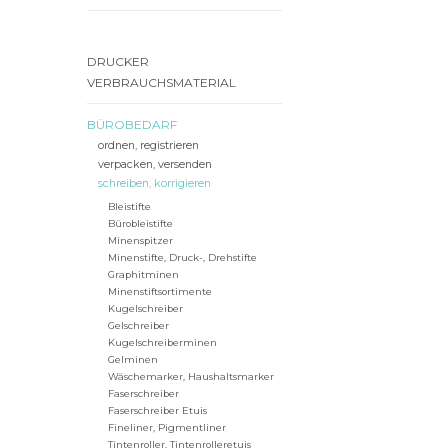
DRUCKER
VERBRAUCHSMATERIAL
BÜROBEDARF
ordnen, registrieren
verpacken, versenden
schreiben, korrigieren
Bleistifte
Bürobleistifte
Minenspitzer
Minenstifte, Druck-, Drehstifte
Graphitminen
Minenstiftsortimente
Kugelschreiber
Gelschreiber
Kugelschreiberminen
Gelminen
Wäschemarker, Haushaltsmarker
Faserschreiber
Faserschreiber Etuis
Fineliner, Pigmentliner
Tintenroller, Tintenrolleretuis