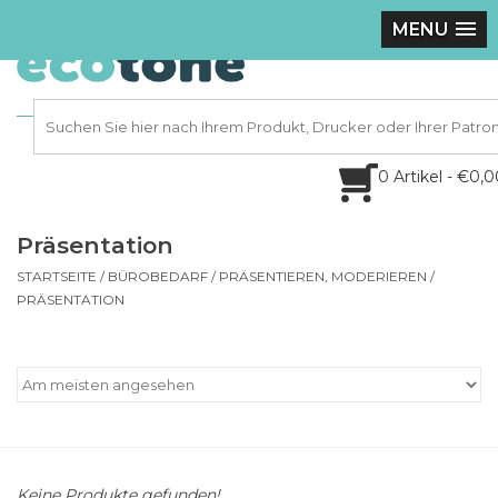
MENU
0 Artikel - €0,
Präsentation
STARTSEITE
/
BÜROBEDARF
/
PRÄSENTIEREN, MODERIEREN
/
PRÄSENTATION
Keine Produkte gefunden!...