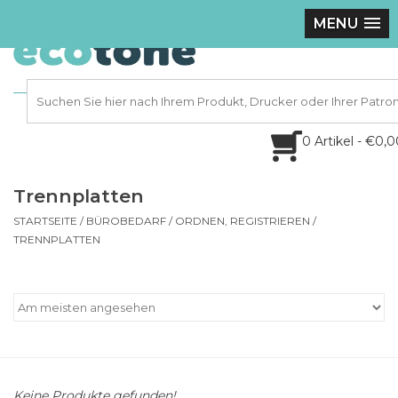
MENU
0 Artikel - €0,
Trennplatten
STARTSEITE
/
BÜROBEDARF
/
ORDNEN, REGISTRIEREN
/
TRENNPLATTEN
Keine Produkte gefunden!...