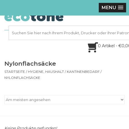
MENU
0 Artikel - €0,
Nylonflachsäcke
STARTSEITE
/
HYGIENE, HAUSHALT
/
KANTINENBEDARF
/
NYLONFLACHSÄCKE
Keine Produkte gefunden!...