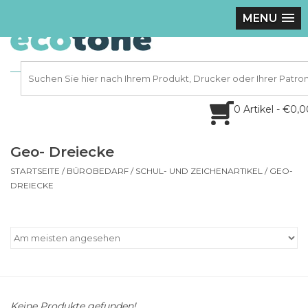
MENU
0 Artikel - €0,
Geo- Dreiecke
STARTSEITE
/
BÜROBEDARF
/
SCHUL- UND ZEICHENARTIKEL
/
GEO-
DREIECKE
Keine Produkte gefunden!...