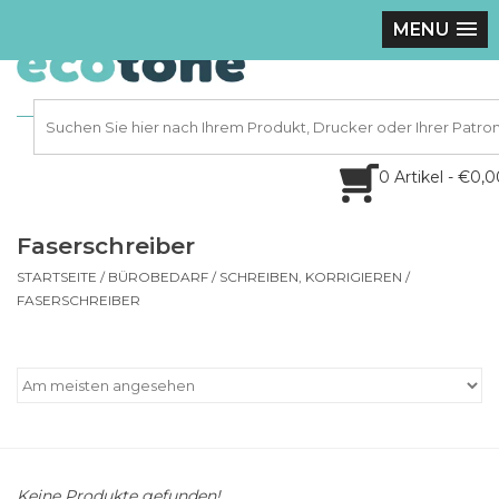
MENU
0 Artikel - €0,
Faserschreiber
STARTSEITE
/
BÜROBEDARF
/
SCHREIBEN, KORRIGIEREN
/
FASERSCHREIBER
Keine Produkte gefunden!...