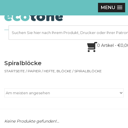
MENU
0 Artikel - €0,
Spiralblöcke
STARTSEITE
/
PAPIER
/
HEFTE, BLÖCKE
/
SPIRALBLÖCKE
Keine Produkte gefunden!...