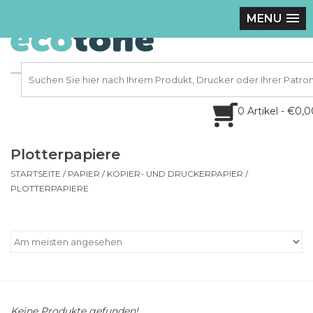
MENU
0 Artikel - €0,
Plotterpapiere
STARTSEITE
/
PAPIER
/
KOPIER- UND DRUCKERPAPIER
/
PLOTTERPAPIERE
Keine Produkte gefunden!...