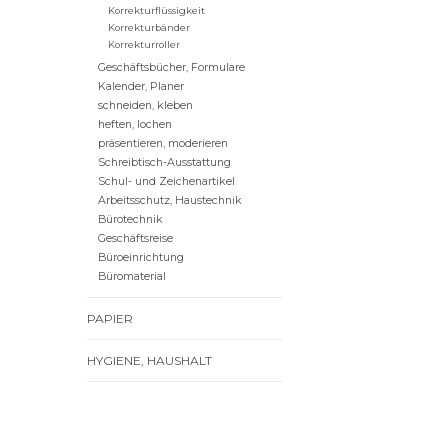
Korrekturflüssigkeit
Korrekturbänder
Korrekturroller
Geschäftsbücher, Formulare
Kalender, Planer
schneiden, kleben
heften, lochen
präsentieren, moderieren
Schreibtisch-Ausstattung
Schul- und Zeichenartikel
Arbeitsschutz, Haustechnik
Bürotechnik
Geschäftsreise
Büroeinrichtung
Büromaterial
PAPIER
HYGIENE, HAUSHALT