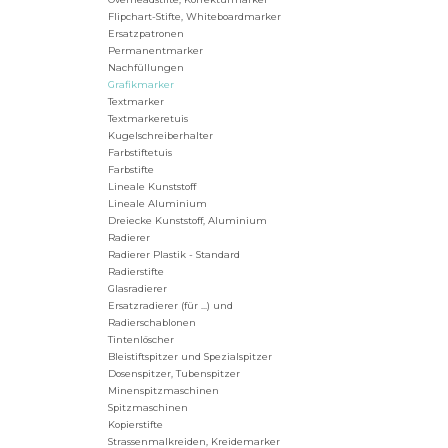
Flipchart-Stifte, Whiteboardmarker
Ersatzpatronen
Permanentmarker
Nachfüllungen
Grafikmarker
Textmarker
Textmarkeretuis
Kugelschreiberhalter
Farbstiftetuis
Farbstifte
Lineale Kunststoff
Lineale Aluminium
Dreiecke Kunststoff, Aluminium
Radierer
Radierer Plastik - Standard
Radierstifte
Glasradierer
Ersatzradierer (für ...) und
Radierschablonen
Tintenlöscher
Bleistiftspitzer und Spezialspitzer
Dosenspitzer, Tubenspitzer
Minenspitzmaschinen
Spitzmaschinen
Kopierstifte
Strassenmalkreiden, Kreidemarker