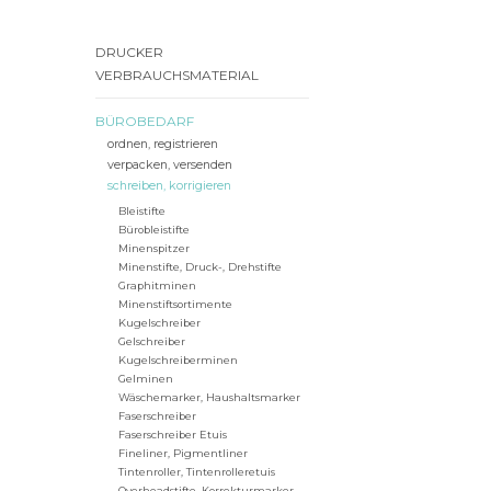
DRUCKER
VERBRAUCHSMATERIAL
BÜROBEDARF
ordnen, registrieren
verpacken, versenden
schreiben, korrigieren
Bleistifte
Bürobleistifte
Minenspitzer
Minenstifte, Druck-, Drehstifte
Graphitminen
Minenstiftsortimente
Kugelschreiber
Gelschreiber
Kugelschreiberminen
Gelminen
Wäschemarker, Haushaltsmarker
Faserschreiber
Faserschreiber Etuis
Fineliner, Pigmentliner
Tintenroller, Tintenrolleretuis
Overheadstifte, Korrekturmarker