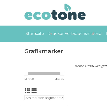
Startseite
Drucker Verbrauchsmaterial
Grafikmarker
Keine Produkte gefu
Min: €
0
Max: €
5