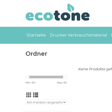
Startseite
Drucker Verbrauchsmaterial
Ordner
Keine Produkte gefu
Min: €
0
Max: €
5