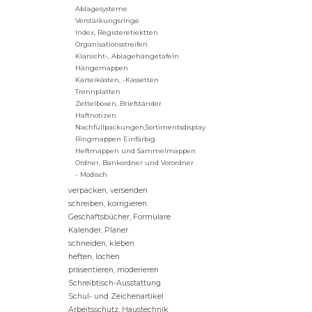
Ablagesysteme
Verstärkungsringe
Index, Registeretiektten
Organisationsstreifen
Klarsicht-, Ablagehängetafeln
Hängemappen
Karteikästen, -Kassetten
Trennplatten
Zettelboxen, Briefständer
Haftnotizen
Nachfüllpackungen,Sortimentsdisplay
Ringmappen Einfärbig
Heftmappen und Sammelmappen
Ordner, Bankordner und Vorordner
- Modisch
verpacken, versenden
schreiben, korrigieren
Geschäftsbücher, Formulare
Kalender, Planer
schneiden, kleben
heften, lochen
präsentieren, moderieren
Schreibtisch-Ausstattung
Schul- und Zeichenartikel
Arbeitsschutz, Haustechnik