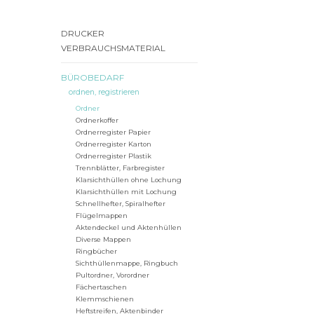
DRUCKER
VERBRAUCHSMATERIAL
BÜROBEDARF
ordnen, registrieren
Ordner
Ordnerkoffer
Ordnerregister Papier
Ordnerregister Karton
Ordnerregister Plastik
Trennblätter, Farbregister
Klarsichthüllen ohne Lochung
Klarsichthüllen mit Lochung
Schnellhefter, Spiralhefter
Flügelmappen
Aktendeckel und Aktenhüllen
Diverse Mappen
Ringbücher
Sichthüllenmappe, Ringbuch
Pultordner, Vorordner
Fächertaschen
Klemmschienen
Heftstreifen, Aktenbinder