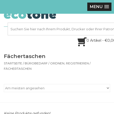
MENU
0 Artikel - €0,
Fächertaschen
STARTSEITE
/
BÜROBEDARF
/
ORDNEN, REGISTRIEREN
/
FÄCHERTASCHEN
Keine Produkte gefunden!...