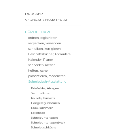
DRUCKER
VERBRAUCHSMATERIAL
BÜROBEDARF
ordnen, registrieren
verpacken, versenden
schreiben, korrigieren
Geschäftsbücher, Formulare
Kalender, Planer
schneiden, kleben
heften, lochen
präsentieren, moderieren
Schreibtisch-Ausstattung
Briefkörbe, Ablagen
Sammelboxen
Rollsets, Bürosets
Hängeregistraturen
Büroklammern
Reissnägel
Schreibunterlagen -
Schreibunterlagenblock
Schreibtischköcher