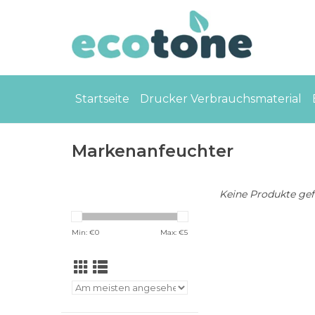
Startseite
Drucker Verbrauchsmaterial
Markenanfeuchter
Keine Produkte gefu
Min: €
0
Max: €
5