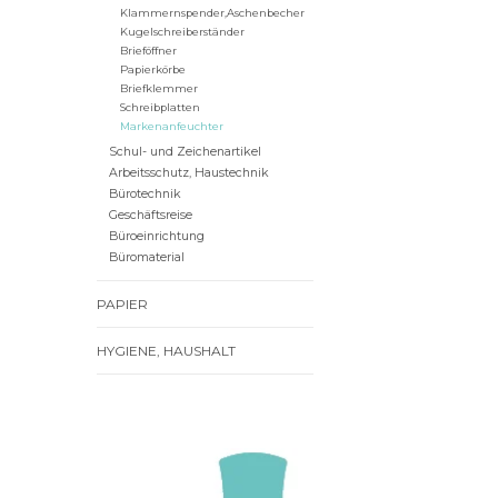
Klammernspender,Aschenbecher
Kugelschreiberständer
Brieföffner
Papierkörbe
Briefklemmer
Schreibplatten
Markenanfeuchter
Schul- und Zeichenartikel
Arbeitsschutz, Haustechnik
Bürotechnik
Geschäftsreise
Büroeinrichtung
Büromaterial
PAPIER
HYGIENE, HAUSHALT