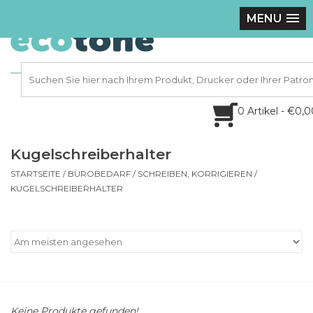
MENU
0 Artikel - €0,
Kugelschreiberhalter
STARTSEITE
/
BÜROBEDARF
/
SCHREIBEN, KORRIGIEREN
/
KUGELSCHREIBERHALTER
Keine Produkte gefunden!...