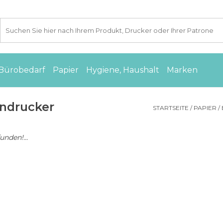
Bürobedarf
Papier
Hygiene, Haushalt
Marken
endrucker
STARTSEITE
/
PAPIER
/
nden!...