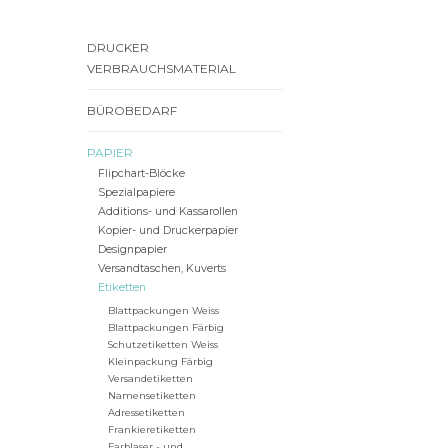
DRUCKER
VERBRAUCHSMATERIAL
BÜROBEDARF
PAPIER
Flipchart-Blöcke
Spezialpapiere
Additions- und Kassarollen
Kopier- und Druckerpapier
Designpapier
Versandtaschen, Kuverts
Etiketten
Blattpackungen Weiss
Blattpackungen Färbig
Schutzetiketten Weiss
Kleinpackung Färbig
Versandetiketten
Namensetiketten
Adressetiketten
Frankieretiketten
Farblaser - und