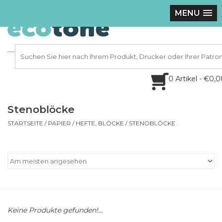
MENU
0 Artikel - €0,
Stenoblöcke
STARTSEITE
/
PAPIER
/
HEFTE, BLÖCKE
/
STENOBLÖCKE
Keine Produkte gefunden!...