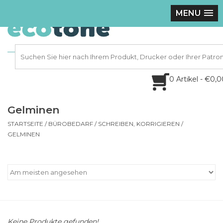
MENU
0 Artikel - €0,
Gelminen
STARTSEITE
/
BÜROBEDARF
/
SCHREIBEN, KORRIGIEREN
/
GELMINEN
Keine Produkte gefunden!...