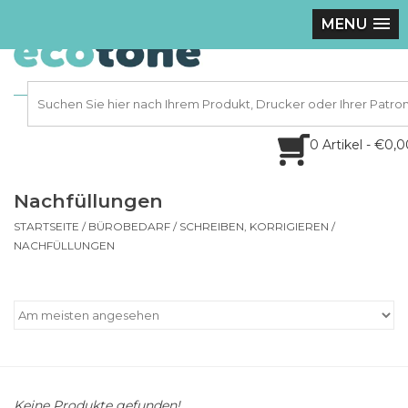
MENU
0 Artikel - €0,
Nachfüllungen
STARTSEITE
/
BÜROBEDARF
/
SCHREIBEN, KORRIGIEREN
/
NACHFÜLLUNGEN
Keine Produkte gefunden!...