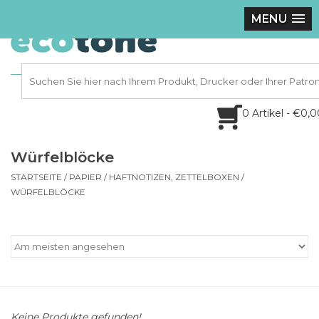
MENU
0 Artikel - €0,
Würfelblöcke
STARTSEITE
/
PAPIER
/
HAFTNOTIZEN, ZETTELBOXEN
/
WÜRFELBLÖCKE
Keine Produkte gefunden!...