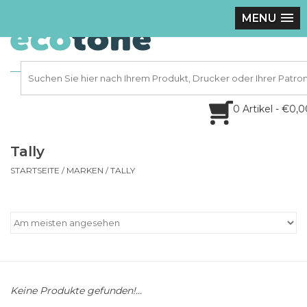
MENU
0 Artikel - €0,
Tally
STARTSEITE
/
MARKEN
/
TALLY
Keine Produkte gefunden!...