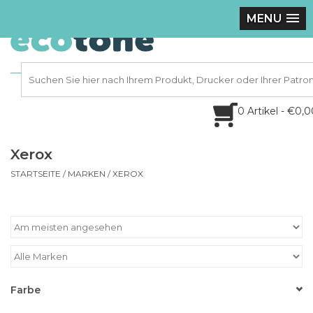
MENU
0 Artikel - €0,
Xerox
STARTSEITE
/
MARKEN
/
XEROX
Farbe