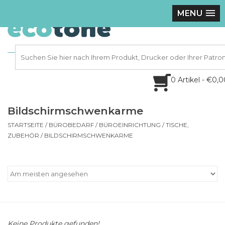
MENU
0 Artikel - €0,
Bildschirmschwenkarme
STARTSEITE
/
BÜROBEDARF
/
BÜROEINRICHTUNG
/
TISCHE,
ZUBEHÖR
/
BILDSCHIRMSCHWENKARME
Keine Produkte gefunden!...