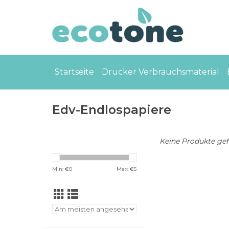
Startseite
Drucker Verbrauchsmaterial
Edv-Endlospapiere
Keine Produkte gefu
Min: €
0
Max: €
5