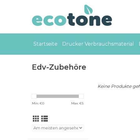
Startseite
Drucker Verbrauchsmaterial
Edv-Zubehöre
Keine Produkte gefu
Min: €
0
Max: €
5