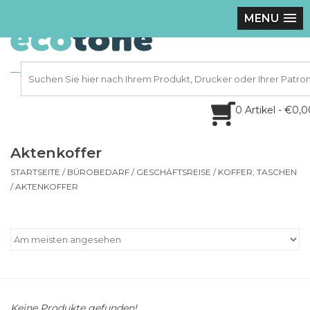
MENU
0 Artikel - €0,
Aktenkoffer
STARTSEITE
/
BÜROBEDARF
/
GESCHÄFTSREISE
/
KOFFER, TASCHEN
/
AKTENKOFFER
Keine Produkte gefunden!...