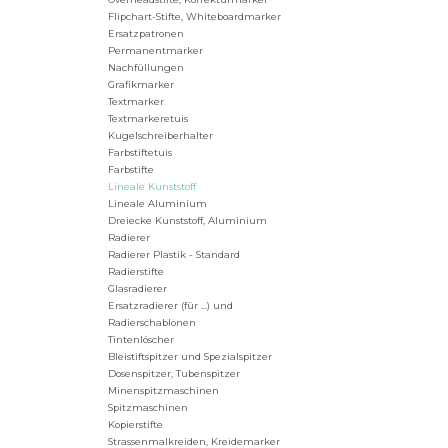
Flipchart-Stifte, Whiteboardmarker
Ersatzpatronen
Permanentmarker
Nachfüllungen
Grafikmarker
Textmarker
Textmarkeretuis
Kugelschreiberhalter
Farbstiftetuis
Farbstifte
Lineale Kunststoff
Lineale Aluminium
Dreiecke Kunststoff, Aluminium
Radierer
Radierer Plastik - Standard
Radierstifte
Glasradierer
Ersatzradierer (für ...) und
Radierschablonen
Tintenlöscher
Bleistiftspitzer und Spezialspitzer
Dosenspitzer, Tubenspitzer
Minenspitzmaschinen
Spitzmaschinen
Kopierstifte
Strassenmalkreiden, Kreidemarker