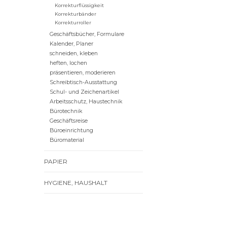
Korrekturflüssigkeit
Korrekturbänder
Korrekturroller
Geschäftsbücher, Formulare
Kalender, Planer
schneiden, kleben
heften, lochen
präsentieren, moderieren
Schreibtisch-Ausstattung
Schul- und Zeichenartikel
Arbeitsschutz, Haustechnik
Bürotechnik
Geschäftsreise
Büroeinrichtung
Büromaterial
PAPIER
HYGIENE, HAUSHALT