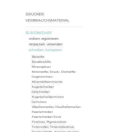
DRUCKER
VERBRAUCHSMATERIAL
BÜROBEDARF
ordnen, registrieren
verpacken, versenden
schreiben, korrigieren
Bleistifte
Bürobleistifte
Minenspitzer
Minenstifte, Druck-, Drehstifte
Graphitminen
Minenstiftsortimente
Kugelschreiber
Gelschreiber
Kugelschreiberminen
Gelminen
Wäschemarker, Haushaltsmarker
Faserschreiber
Faserschreiber Etuis
Fineliner, Pigmentliner
Tintenroller, Tintenrolleretuis
Overheadstifte, Korrekturmarker