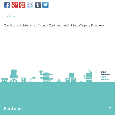
I-Sensys MF 744
I-Sensys MF 744 CDW
I-Sensys MF 746
Ecotone
I-Sensys MF 746 CX
Zur Wunschliste hinzufügen
/
Zum Vergleich hinzufügen
/
Drucken
I-Sensys LBP 660 C
I-Sensys LBP 663
I-Sensys LBP 663 CDW
I-Sensys LBP 664
I-Sensys LBP 664 CX
I-Sensys LBP 663 CDW
I-Sensys LBP 664 CX
MF 740
MF 742
MF 742 CDW
MF 744
MF 744 CDW
MF 746
Ecotone
MF 746 CX