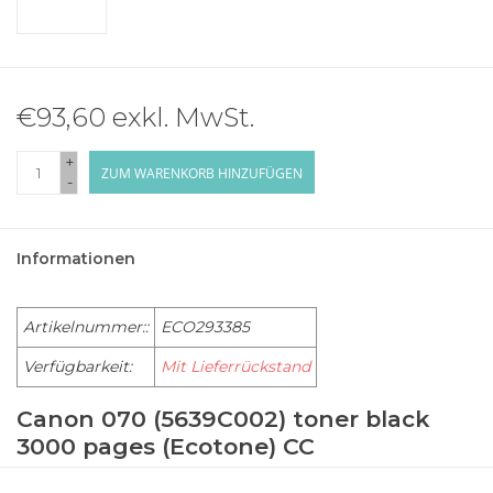
€93,60 exkl. MwSt.
+
ZUM WARENKORB HINZUFÜGEN
-
Informationen
Artikelnummer::
ECO293385
Verfügbarkeit:
Mit Lieferrückstand
Canon 070 (5639C002) toner black
3000 pages (Ecotone) CC
CANON i-SENSYS LBP243dw