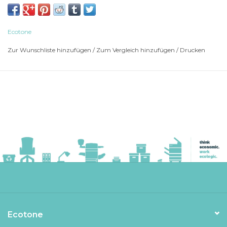
CANON i-SENSYS LBP246dw
CANON i-SENSYS MF461dw
CANON i-SENSYS MF463dw
Ecotone
CANON i-SENSYS MF465dw
Zur Wunschliste hinzufügen
/
Zum Vergleich hinzufügen
/
Drucken
Ecotone