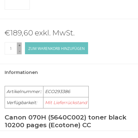
€189,60 exkl. MwSt.
+
ZUM WARENKORB HINZUFÜGEN
-
Informationen
Artikelnummer::
ECO293386
Verfügbarkeit:
Mit Lieferrückstand
Canon 070H (5640C002) toner black
10200 pages (Ecotone) CC
CANON i-SENSYS LBP243dw