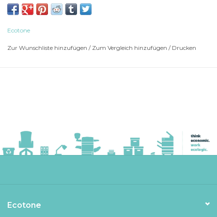
CANON i-SENSYS LBP246dw
CANON i-SENSYS MF461dw
CANON i-SENSYS MF463dw
Ecotone
CANON i-SENSYS MF465dw
Zur Wunschliste hinzufügen
/
Zum Vergleich hinzufügen
/
Drucken
Ecotone