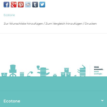
CANON IR 2625 I
CANON IR 2630 I
CANON IR 2645 I
Ecotone
CANON imageRUNNER 2600 Series
Zur Wunschliste hinzufügen
/
Zum Vergleich hinzufügen
/
Drucken
CANON imageRUNNER 2625 I
CANON imageRUNNER 2630 I
CANON imageRUNNER 2645 i
Ecotone