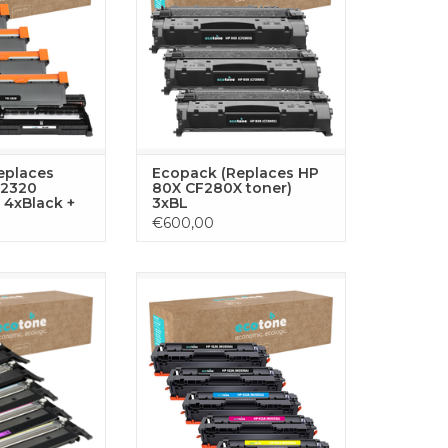
agina’s,.
scharfe Ausdrucke und
rd voor scherpe
zuverlässige Leistung mit Ihrem
n betrouwbare
HP-Drucker.
e Brother printer.
RB HINZUFÜGEN
eplaces
Ecopack (Replaces HP
-2320
80X CF280X toner)
 4xBlack +
3xBL
€600,00
toner set bevat
Deze complete toner set bevat
 die je nodig hebt
alle vier kleuren die je nodig hebt
broken printen
voor ononderbroken printen
r. De set bestaat
met je HP printer. De set bestaat
 cyaan, 1x geel en
uit 2x zwart, 1x cyaan, 1x geel en
ta toners,
1x magenta toners,
 voor uitstekende
geoptimaliseerd voor uitstekende
herpe resultaten.
prestaties en scherpe resultaten.