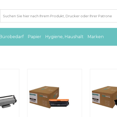
Bürobedarf
Papier
Hygiene, Haushalt
Marken
oner black
Canon 040H (0459C001) toner
Dell 67H2T (5
one) CC
cyan 10000 pages (Ecotone) CC
black 6000 pag
INZUFÜGEN
ZUM WARENKORB HINZUFÜGEN
ZUM WARENKO