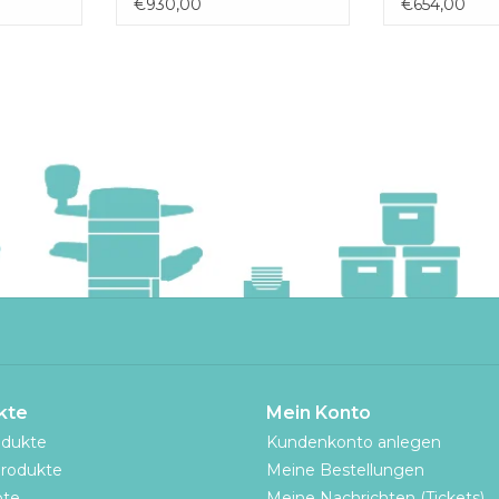
€930,00
€654,00
kte
Mein Konto
odukte
Kundenkonto anlegen
rodukte
Meine Bestellungen
te
Meine Nachrichten (Tickets)