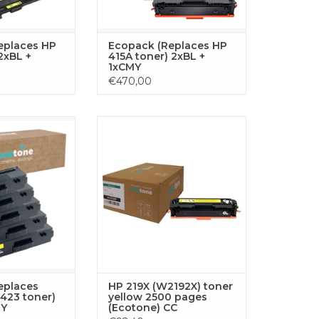
ZUM WARENKORB HINZUFÜGEN
eplaces HP
Ecopack (Replaces HP
2xBL +
415A toner) 2xBL +
1xCMY
€470,00
ette Toner-Set
HP 219X (W2192X) toner yellow
vier Farben für
2500 pages (Ecotone) CC
sfreies Drucken
ZUM WARENKORB HINZUFÜGEN
ther-Drucker: 2x
 Cyan, Gelb und
este Ergebnisse.
RB HINZUFÜGEN
eplaces
HP 219X (W2192X) toner
423 toner)
yellow 2500 pages
MY
(Ecotone) CC