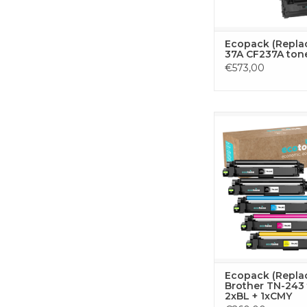
Ecopack (Repla
37A CF237A ton
€573,00
Deze complete toner
alle vier kleuren die j
voor ononderbroke
met je Brother print
bestaat uit 2x zwart, 
geel en 1x magenta
geoptimaliseerd voor 
prestaties en scherpe 
Ecopack (Repla
Brother TN-243 
2xBL + 1xCMY