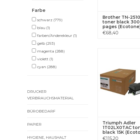
Farbe
Brother TN-251
schwarz
(779)
toner black 30
pages (Ecotone
blau
(1)
€68,40
farben/Anderekleur
(1)
gelb
(293)
magenta
(288)
Triumph Adler 1T
toner black 15K (Ec
violett
(1)
cyan
(288)
ZUM WARENKORB H
DRUCKER
VERBRAUCHSMATERIAL
BÜROBEDARF
Triumph Adler
PAPIER
1T02LX0TAC to
black 15K (Ecot
HYGIENE, HAUSHALT
€115,20