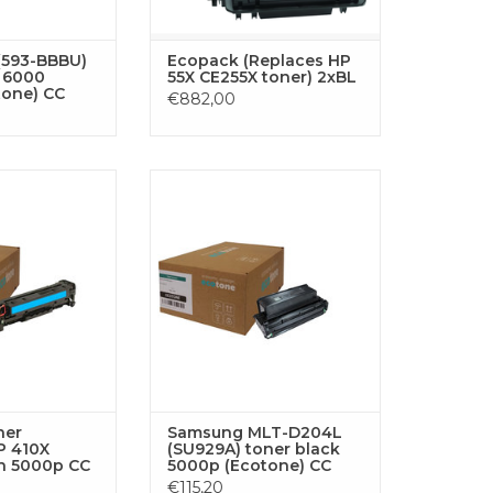
(593-BBBU)
Ecopack (Replaces HP
k 6000
55X CE255X toner) 2xBL
tone) CC
€882,00
replaces HP 410X
Samsung MLT-D204L (SU929A)
an 5000p CC
toner black 5000p (Ecotone) CC
RB HINZUFÜGEN
ZUM WARENKORB HINZUFÜGEN
ner
Samsung MLT-D204L
P 410X
(SU929A) toner black
an 5000p CC
5000p (Ecotone) CC
€115,20