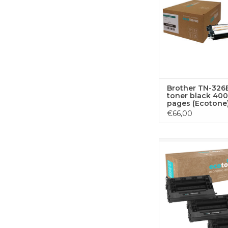
Brother TN-326
toner black 40
pages (Ecotone
€66,00
Set van 3 zwarte tone
voor HP printers. Elk
is goed voor circa
pagina’???s en geopt
voor scherpe afdr
betrouwbare pres