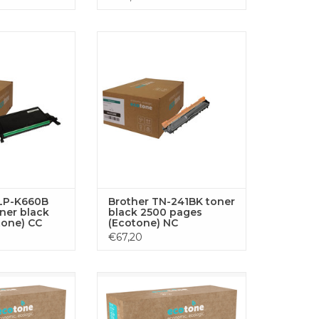
K660B (ST906A)
Brother TN-241BK toner black
00p (Ecotone) CC
2500 pages (Ecotone) NC
RB HINZUFÜGEN
ZUM WARENKORB HINZUFÜGEN
LP-K660B
Brother TN-241BK toner
ner black
black 2500 pages
tone) CC
(Ecotone) NC
€67,20
 bevat 4x zwart
Dieses Toner-Set enthält 3x
voor 4x 2600
schwarz (BL), ausreichend für 3x
um, goed voor 1x
6900 Seiten. Optimiert für