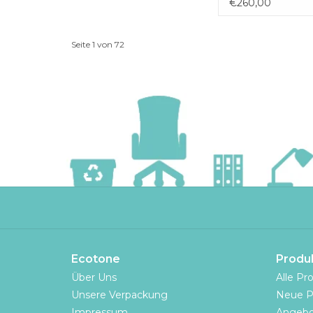
€260,00
Seite 1 von 72
Ecotone
Produ
Über Uns
Alle Pr
Unsere Verpackung
Neue P
Impressum
Angebo