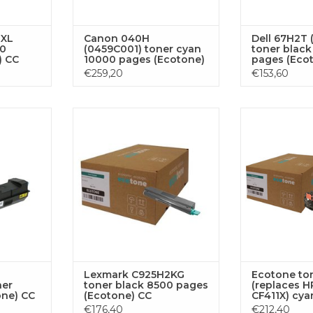
0XL
Canon 040H
Dell 67H2T 
00
(0459C001) toner cyan
toner blac
) CC
10000 pages (Ecotone)
pages (Eco
CC
€259,20
€153,60
02LX0TAC
Lexmark C925H2KG toner black
Ecotone toner (
otone) CC
8500 pages (Ecotone) CC
CF411X) cy
INZUFÜGEN
ZUM WARENKORB HINZUFÜGEN
ZUM WARENKO
Lexmark C925H2KG
Ecotone to
ner
toner black 8500 pages
(replaces H
one) CC
(Ecotone) CC
CF411X) cy
€176,40
€212,40