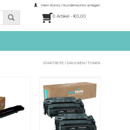
Mein Konto / Kundenkonto anlegen
0 Artikel - €0,00
STARTSEITE
/
DRUCKEN
/
TONER
93-BBBU) toner
Deze toner set bevat 2x zwart
es (Ecotone) CC
(BL), goed voor 2x 12000
paginaƒ??s. Geoptimaliseerd
RB HINZUFÜGEN
voor scherpe afdrukken en
betrouwbare prestaties met je
HP printer.