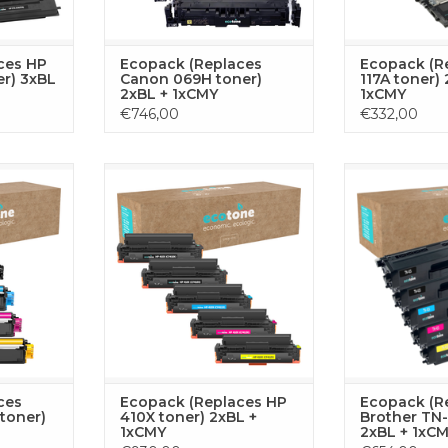
ces HP
Ecopack (Replaces
Ecopack (R
er) 3xBL
Canon 069H toner)
117A toner) 
2xBL + 1xCMY
1xCMY
€746,00
€332,00
 set bevat
Deze complete toner set bevat
Dieses kompl
e nodig hebt
alle vier kleuren die je nodig hebt
enthält alle 
n printen
voor ononderbroken printen
unterbrechung
er. De set
met je HP printer. De set bestaat
mit deinem Bro
1x cyaan, 1x
uit 2x zwart, 1x cyaan, 1x geel en
Schwarz, je 1x
 toners,
1x magenta toners,
Magenta – für b
uitstekende
geoptimaliseerd voor uitstekende
ZUM WARENKO
resultaten.
prestaties en scherpe resultaten.
ZUM WARENKORB HINZUFÜGEN
ces
Ecopack (Replaces HP
Ecopack (R
toner)
410X toner) 2xBL +
Brother TN-
1xCMY
2xBL + 1xC