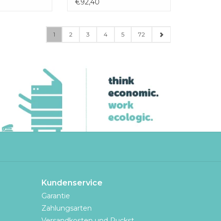
€92,40
1
2
3
4
5
72
Kundenservice
Garantie
Zahlungsarten
Versandkosten und Ruckst