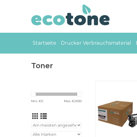
Startseite
Drucker Verbrauchsmaterial
Toner
Brother TN-2510XL t
3000 pages (Ecot
ZUM WARENKORB H
Min: €
0
Max: €
2000