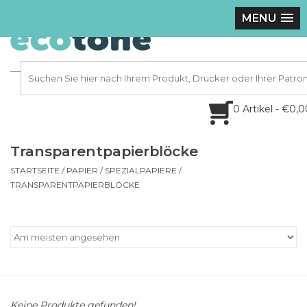
MENU
0 Artikel - €0,
Transparentpapierblöcke
STARTSEITE
/
PAPIER
/
SPEZIALPAPIERE
/
TRANSPARENTPAPIERBLÖCKE
Keine Produkte gefunden!...