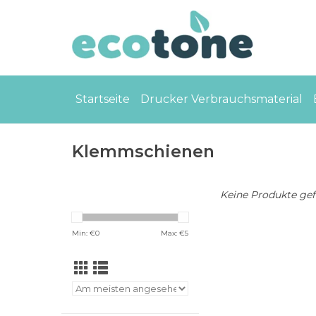
Startseite
Drucker Verbrauchsmaterial
Klemmschienen
Keine Produkte gefu
Min: €
0
Max: €
5