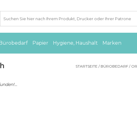
Bürobedarf
Papier
Hygiene, Haushalt
Marken
ch
STARTSEITE
/
BÜROBEDARF
/
OR
nden!...