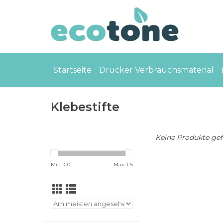
Startseite
Drucker Verbrauchsmaterial
Klebestifte
Keine Produkte gefu
Min: €
0
Max: €
5