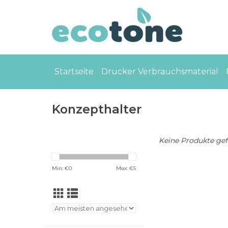
Startseite
Drucker Verbrauchsmaterial
Konzepthalter
Keine Produkte gefu
Min: €
0
Max: €
5