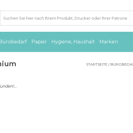
Bürobedarf
Papier
Hygiene, Haushalt
Marken
inium
STARTSEITE
/
BÜROBEDA
nden!...