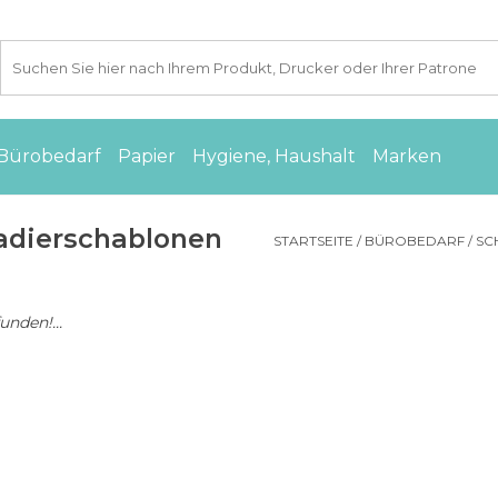
Bürobedarf
Papier
Hygiene, Haushalt
Marken
 Radierschablonen
STARTSEITE
/
BÜROBEDARF
/
SC
nden!...