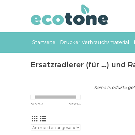
Startseite
Drucker Verbrauchsmaterial
Ersatzradierer (für ...) und
Keine Produkte gefu
Min: €
0
Max: €
5