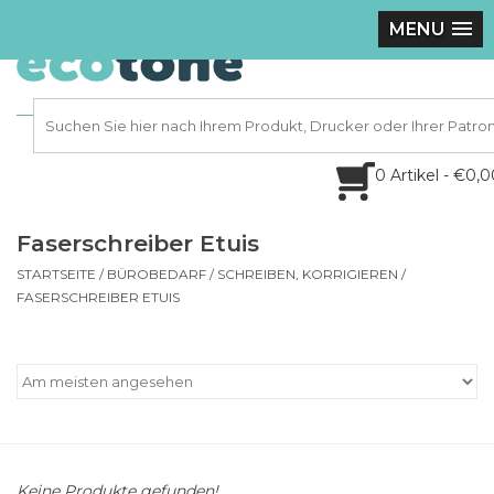
MENU
0 Artikel - €0,
Faserschreiber Etuis
STARTSEITE
/
BÜROBEDARF
/
SCHREIBEN, KORRIGIEREN
/
FASERSCHREIBER ETUIS
Keine Produkte gefunden!...