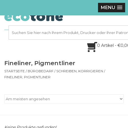
MENU
0 Artikel - €0,
Fineliner, Pigmentliner
STARTSEITE
/
BÜROBEDARF
/
SCHREIBEN, KORRIGIEREN
/
FINELINER, PIGMENTLINER
Keine Produkte gefunden!...