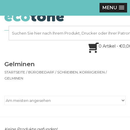
MENU
0 Artikel - €0,
Gelminen
STARTSEITE
/
BÜROBEDARF
/
SCHREIBEN, KORRIGIEREN
/
GELMINEN
Keine Produkte gefunden!...