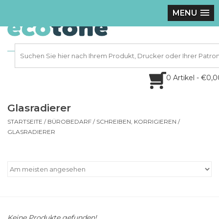
MENU
0 Artikel - €0,
Glasradierer
STARTSEITE
/
BÜROBEDARF
/
SCHREIBEN, KORRIGIEREN
/
GLASRADIERER
Keine Produkte gefunden!...