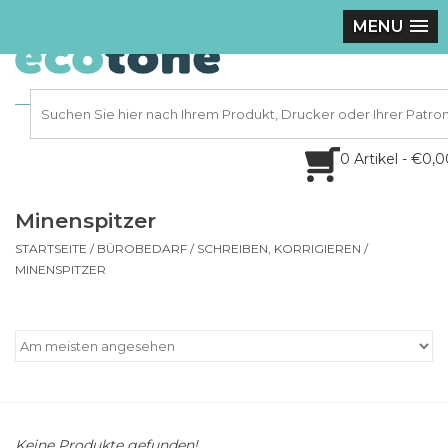
MENU
0 Artikel - €0,
Minenspitzer
STARTSEITE
/
BÜROBEDARF
/
SCHREIBEN, KORRIGIEREN
/
MINENSPITZER
Keine Produkte gefunden!...