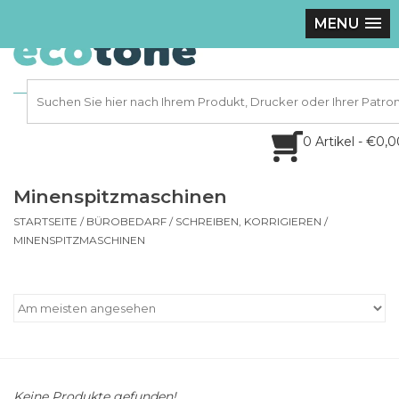
MENU
0 Artikel - €0,
Minenspitzmaschinen
STARTSEITE
/
BÜROBEDARF
/
SCHREIBEN, KORRIGIEREN
/
MINENSPITZMASCHINEN
Keine Produkte gefunden!...