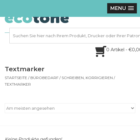
MENU
0 Artikel - €0,
Textmarker
STARTSEITE
/
BÜROBEDARF
/
SCHREIBEN, KORRIGIEREN
/
TEXTMARKER
Keine Produkte gefunden!...