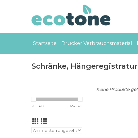
Startseite
Drucker Verbrauchsmaterial
Schränke, Hängeregistratu
Keine Produkte gefu
Min: €
0
Max: €
5