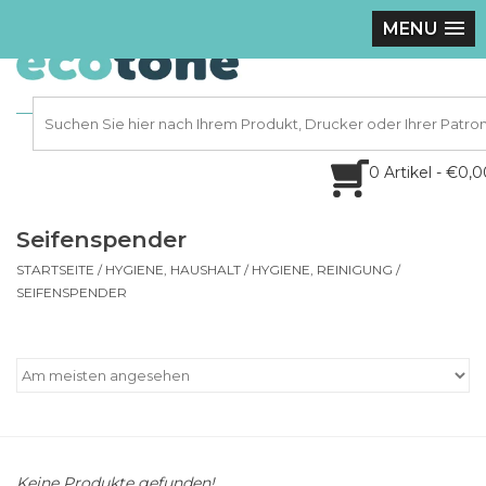
MENU
0 Artikel - €0,
Seifenspender
STARTSEITE
/
HYGIENE, HAUSHALT
/
HYGIENE, REINIGUNG
/
SEIFENSPENDER
Keine Produkte gefunden!...