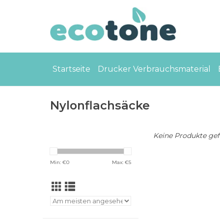
Startseite
Drucker Verbrauchsmaterial
Nylonflachsäcke
Keine Produkte gefu
Min: €
0
Max: €
5